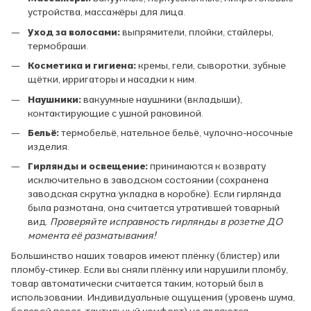
устройства, массажёры для лица.
Уход за волосами:
выпрямители, плойки, стайлеры,
термобраши.
Косметика и гигиена:
кремы, гели, сыворотки, зубные
щётки, ирригаторы и насадки к ним.
Наушники:
вакуумные наушники (вкладыши),
контактирующие с ушной раковиной.
Бельё:
термобельё, нательное бельё, чулочно-носочные
изделия.
Гирлянды и освещение:
принимаются к возврату
исключительно в заводском состоянии (сохранена
заводская скрутка/укладка в коробке). Если гирлянда
была размотана, она считается утратившей товарный
вид.
Проверяйте исправность гирлянды в розетке ДО
момента её разматывания!
Большинство наших товаров имеют плёнку (блистер) или
пломбу-стикер. Если вы сняли плёнку или нарушили пломбу,
товар автоматически считается таким, который был в
использовании. Индивидуальные ощущения (уровень шума,
болевой порог, тактильный комфорт) не являются