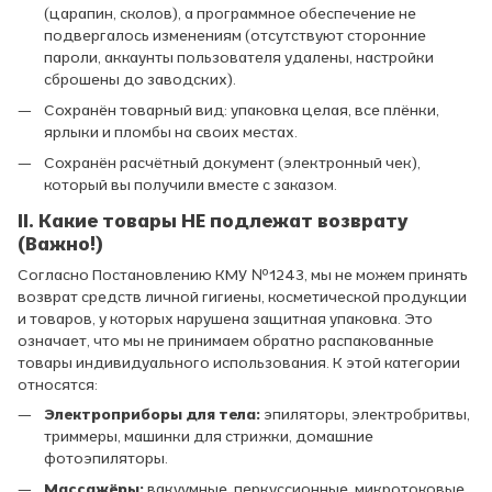
(царапин, сколов), а программное обеспечение не
подвергалось изменениям (отсутствуют сторонние
пароли, аккаунты пользователя удалены, настройки
сброшены до заводских).
Сохранён товарный вид: упаковка целая, все плёнки,
ярлыки и пломбы на своих местах.
Сохранён расчётный документ (электронный чек),
который вы получили вместе с заказом.
II. Какие товары НЕ подлежат возврату
(Важно!)
Согласно Постановлению КМУ №1243, мы не можем принять
возврат средств личной гигиены, косметической продукции
и товаров, у которых нарушена защитная упаковка. Это
означает, что мы не принимаем обратно распакованные
товары индивидуального использования. К этой категории
относятся:
Электроприборы для тела:
эпиляторы, электробритвы,
триммеры, машинки для стрижки, домашние
фотоэпиляторы.
Массажёры:
вакуумные, перкуссионные, микротоковые