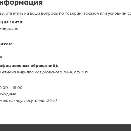
информация
овы ответить на ваши вопросы по товарам, заказам или условиям 
ция сайта:
димировна
нтов:
om
и официальных обращений):
л. Гетмана Кирилла Разумовского, 12-А, оф. 101
:00 – 18:00
выходные
маются круглосуточно, 24/7)