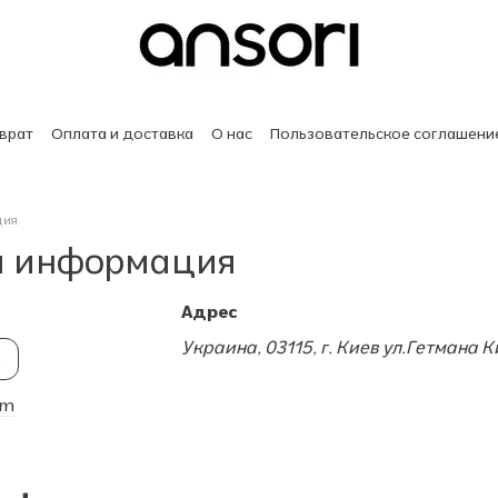
врат
Оплата и доставка
О нас
Пользовательское соглашени
ция
я информация
Адрес
Украина, 03115, г. Киев ул.Гетмана К
к
om