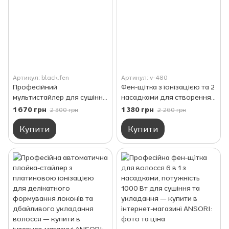
Артикул: black.fen
Артикул: v-480
Професійний
Фен-щітка з іонізацією та 2
мультистайлер для сушіння
насадками для створення
та ідеальної укладки
природного об'єму
1 670 грн
1 380 грн
2 300 грн
2 260 грн
волосся з 6 насадками
Купити
Купити