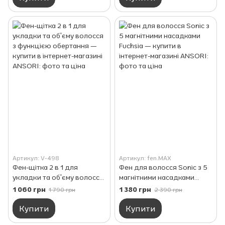
160–210°C для
комфортного стайлінгу
Артикул: V-498
Артикул: fen.MAX
Фен-щітка 2 в 1 для
Фен для волосся Sonic з 5
укладки та об'єму волосся
магнітними насадками
з функцією обертання
Fuchsia
1 060 грн
1 380 грн
1 790 грн
2 390 грн
Купити
Купити