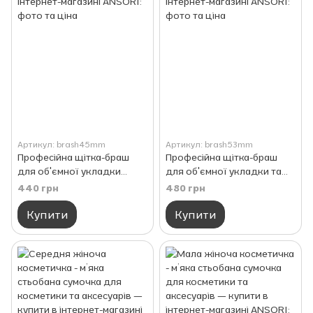
Артикул: brash45mm
Артикул: brash53mm
Професійна щітка-браш
Професійна щітка-браш
для об'ємної укладки
для об'ємної укладки та
волосся, чорна
стайлінгу, чорна
440 грн
480 грн
Купити
Купити