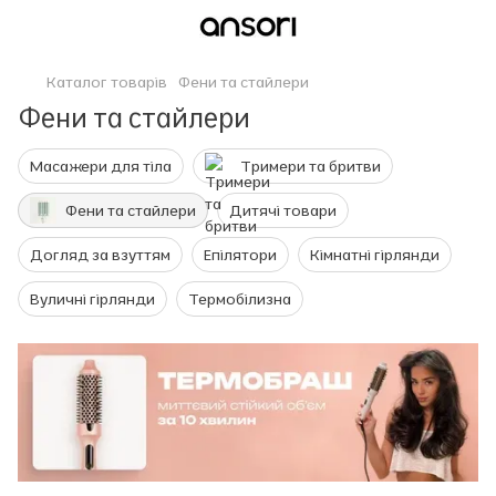
Каталог товарів
Фени та стайлери
Фени та стайлери
Масажери для тіла
Тримери та бритви
Фени та стайлери
Дитячі товари
Догляд за взуттям
Епілятори
Кімнатні гірлянди
Вуличні гірлянди
Термобілизна