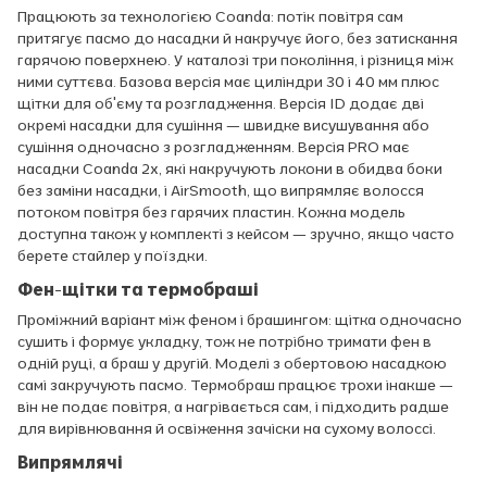
Працюють за технологією Coanda: потік повітря сам
притягує пасмо до насадки й накручує його, без затискання
гарячою поверхнею. У каталозі три покоління, і різниця між
ними суттєва. Базова версія має циліндри 30 і 40 мм плюс
щітки для об'єму та розгладження. Версія ID додає дві
окремі насадки для сушіння — швидке висушування або
сушіння одночасно з розгладженням. Версія PRO має
насадки Coanda 2x, які накручують локони в обидва боки
без заміни насадки, і AirSmooth, що випрямляє волосся
потоком повітря без гарячих пластин. Кожна модель
доступна також у комплекті з кейсом — зручно, якщо часто
берете стайлер у поїздки.
Фен-щітки та термобраші
Проміжний варіант між феном і брашингом: щітка одночасно
сушить і формує укладку, тож не потрібно тримати фен в
одній руці, а браш у другій. Моделі з обертовою насадкою
самі закручують пасмо. Термобраш працює трохи інакше —
він не подає повітря, а нагрівається сам, і підходить радше
для вирівнювання й освіження зачіски на сухому волоссі.
Випрямлячі