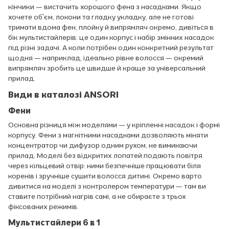
кінчики — вистачить хорошого фена з насадками. Якщо
хочете об'єм, локони та гладку укладку, але не готові
тримати вдома фен, плойку й випрямляч окремо, дивіться в
бік мультистайлерів: це один корпус і набір змінних насадок
під різні задачі. А коли потрібен один конкретний результат
щодня — наприклад, ідеально рівне волосся — окремий
випрямляч зробить це швидше й краще за універсальний
прилад.
Види в каталозі ANSORI
Фени
Основна різниця між моделями — у кріпленні насадок і формі
корпусу. Фени з магнітними насадками дозволяють міняти
концентратор чи дифузор одним рухом, не вимикаючи
прилад. Моделі без відкритих лопатей подають повітря
через кільцевий отвір: ними безпечніше працювати біля
коренів і зручніше сушити волосся дитині. Окремо варто
дивитися на моделі з контролером температури — там ви
ставите потрібний нагрів самі, а не обираєте з трьох
фіксованих режимів.
Мультистайлери 6 в 1