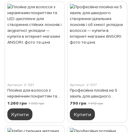
Артикул: V-581
Артикул: V-597
Плойка для волосся з
Професійна плойка на 5
керамічним покриттям та
хвиль для швидкого
LED-дисплеєм для
створення ідеальних
1 260 грн
790 грн
1 350 грн
1 610 грн
створення стійких локонів і
локонів і об’ємної укладки
акуратної укладки
волосся
Купити
Купити