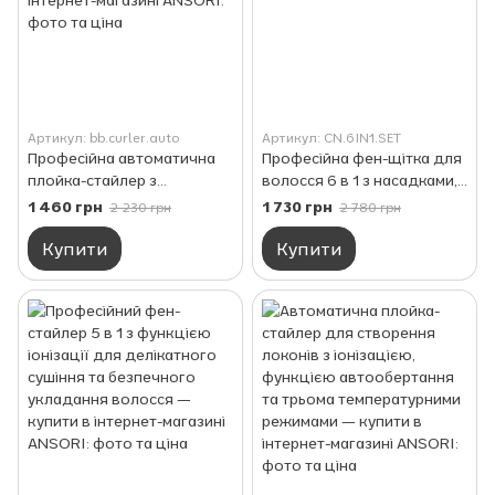
Артикул: bb.curler.auto
Артикул: CN.6IN1.SET
Професійна автоматична
Професійна фен-щітка для
плойка-стайлер з
волосся 6 в 1 з насадками,
платиновою іонізацією
потужність 1000 Вт для
1 460 грн
1 730 грн
2 230 грн
2 780 грн
для делікатного
сушіння та укладання
формування локонів та
Купити
Купити
дбайливого укладання
волосся