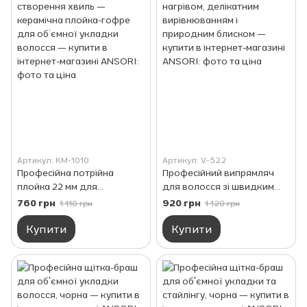
Артикул: KM-1010
Артикул: V-522
Професійна потрійна
Професійний випрямляч
плойка 22 мм для
для волосся зі швидким
створення хвиль —
нагрівом, делікатним
760 грн
920 грн
1 110 грн
1 120 грн
керамічна плойка-гофре
вирівнюванням і
для об’ємної укладки
природним блиском
Купити
Купити
волосся