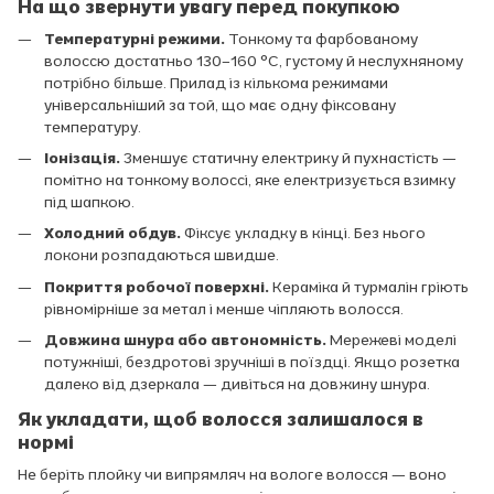
На що звернути увагу перед покупкою
Температурні режими.
Тонкому та фарбованому
волоссю достатньо 130–160 °C, густому й неслухняному
потрібно більше. Прилад із кількома режимами
універсальніший за той, що має одну фіксовану
температуру.
Іонізація.
Зменшує статичну електрику й пухнастість —
помітно на тонкому волоссі, яке електризується взимку
під шапкою.
Холодний обдув.
Фіксує укладку в кінці. Без нього
локони розпадаються швидше.
Покриття робочої поверхні.
Кераміка й турмалін гріють
рівномірніше за метал і менше чіпляють волосся.
Довжина шнура або автономність.
Мережеві моделі
потужніші, бездротові зручніші в поїздці. Якщо розетка
далеко від дзеркала — дивіться на довжину шнура.
Як укладати, щоб волосся залишалося в
нормі
Не беріть плойку чи випрямляч на вологе волосся — воно