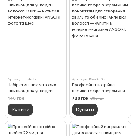
Артикул: zakolki
Артикул: KM-2022
Набір стильних матових
Професійна потрійна
шпильок для укладки
плойка-гофре з керамічним
волосся, 8 шт.
покриттям для створення
140 грн
720 грн
890 грн
хвиль та об’ємної укладки
волосся
Купити
Купити