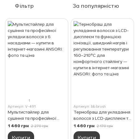
Фільтр
За популярністю
1
Артикул: V-491
Артикул: bb.brush
Мультистайлер для
Термобраш для укладання
сушіння та професійної
волосся з LCD-дисплеєм та
укладки волосся з 6
функцією іонізації,
1 460 грн
1 460 грн
2 270 грн
2 170 грн
насадками
швидкий нагрів і
регулювання температури
Купити
Купити