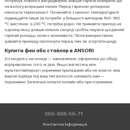
потребує повного висушування, інакше гаряча поверхня діє
на вологу всередині пасма. Перед гарячою укладкою
наносьте термозахист. Починайте з нижчої температури й
підвищуйте лише за потреби: у більшості випадків 160–180
°C вистачає, а 230 °C потрібні рідко. Не тримайте прилад на
одному місці довше кількох секунд і робіть паузи в щоденній
гарячій укладці, коли є можливість. Після використання
давайте приладу охолонути перед тим, як згортати шнур.
Купити фен або стайлер в ANSORI
Усі моделі є на складі — замовлення, оформлені до обіду,
відправляємо того ж дня. Якщо вагаєтесь між
мультистайлером і окремими приладами або не знаєте, яка
версія підійде під ваш тип волосся, напишіть нам —
підкажемо. Безпечна оплата онлайн або при отриманні.
066-888-66-71
Контактна інформація