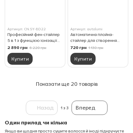
Артикул: CN.SY-BD22
Артикул: autolumi
Професійний фен-стайлер
Автоматична плойка-
5 в 1 з функцією іонізації
стайлер для створення
для делікатного сушіння та
локонів з іонізацією,
2 890 грн
720 грн
6 220 грн
1 130 грн
безпечного укладання
функцією автообертання
волосся
та трьома температурними
Купити
Купити
режимами
Показати ще 20 товарів
Назад
Вперед
1
з 3
Один прилад чи кілька
Якщо ви щодня просто сушите волосся й іноді підкручуєте