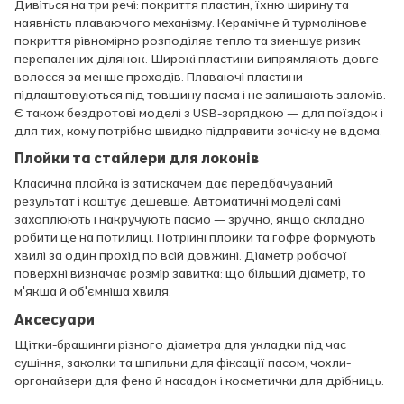
Дивіться на три речі: покриття пластин, їхню ширину та
наявність плаваючого механізму. Керамічне й турмалінове
покриття рівномірно розподіляє тепло та зменшує ризик
перепалених ділянок. Широкі пластини випрямляють довге
волосся за менше проходів. Плаваючі пластини
підлаштовуються під товщину пасма і не залишають заломів.
Є також бездротові моделі з USB-зарядкою — для поїздок і
для тих, кому потрібно швидко підправити зачіску не вдома.
Плойки та стайлери для локонів
Класична плойка із затискачем дає передбачуваний
результат і коштує дешевше. Автоматичні моделі самі
захоплюють і накручують пасмо — зручно, якщо складно
робити це на потилиці. Потрійні плойки та гофре формують
хвилі за один прохід по всій довжині. Діаметр робочої
поверхні визначає розмір завитка: що більший діаметр, то
м'якша й об'ємніша хвиля.
Аксесуари
Щітки-брашинги різного діаметра для укладки під час
сушіння, заколки та шпильки для фіксації пасом, чохли-
органайзери для фена й насадок і косметички для дрібниць.