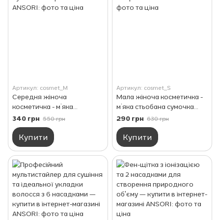
Артикул: cosmet_M
Артикул: cosmet_S
Середня жіноча
Мала жіноча косметичка -
косметичка - м’яка
м’яка стьобана сумочка
стьобана сумочка для
для косметики та
340 грн
290 грн
550 грн
630 грн
косметики та аксесуарів
аксесуарів
Купити
Купити