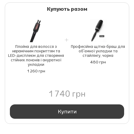
Купують разом
Плойка для волосся з
Професійна щітка-браш для
керамічним покриттям та
об'ємної укладки та
LED-дисплеєм для створення
стайлінгу, чорна
стійких локонів і акуратної
480 грн
укладки
1 260 грн
1 740 грн
Купити