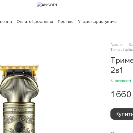
рнення
Оплата і доставка
Про нас
Угода користувача
Головна
Ка
Тример і шейве
Триме
2в1
В наявності
1 660
Купит