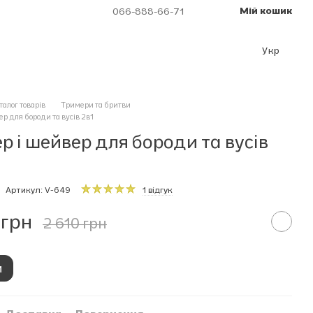
Мій кошик
066-888-66-71
Укр
талог товарів
Тримери та бритви
р для бороди та вусів 2в1
р і шейвер для бороди та вусів
Артикул: V-649
1 відгук
 грн
2 610 грн
и